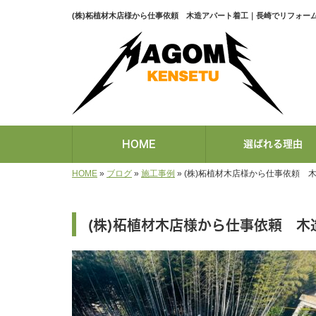
(株)柘植材木店様から仕事依頼 木造アパート着工｜長崎でリフォームす
HOME
選ばれる理由
HOME
»
ブログ
»
施工事例
»
(株)柘植材木店様から仕事依頼 
(株)柘植材木店様から仕事依頼 木